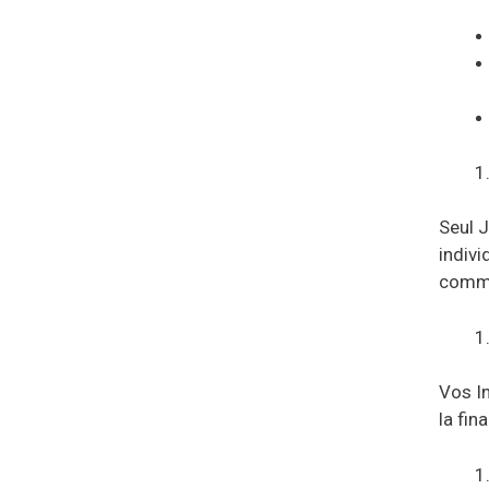
Seul J
indivi
commer
Vos I
la fin