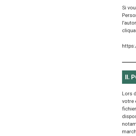
Si vo
Perso
l’auto
cliqua
https:
II.
Lors d
votre 
fichi
dispos
notamm
marche