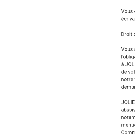
Vous 
écriva
Droit
Vous 
l’obli
à JOL
de vot
notre 
deman
JOLIE
abusiv
notamm
mentio
Commis