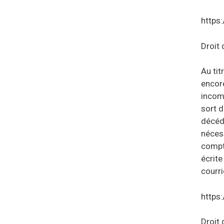
https
Droit 
Au tit
encor
incomp
sort d
décéd
néces
compte
écrite
courri
https
Droit 