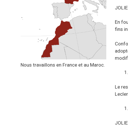
JOLIE 
En fo
fins i
Confo
adopté
modif
Nous travaillons en France et au Maroc.
Le res
Lecler
JOLIE 