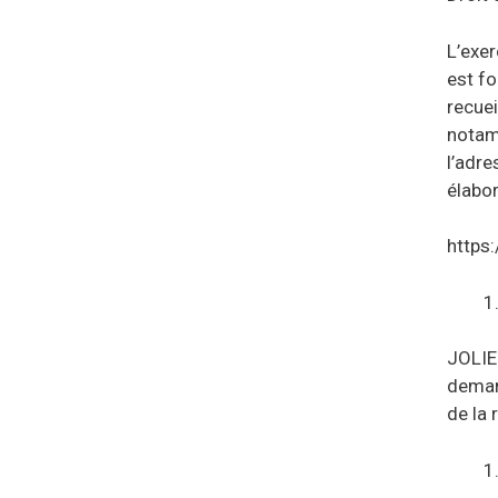
L’exer
est fo
recuei
notamm
l’adre
élabor
https
JOLIE
deman
de la