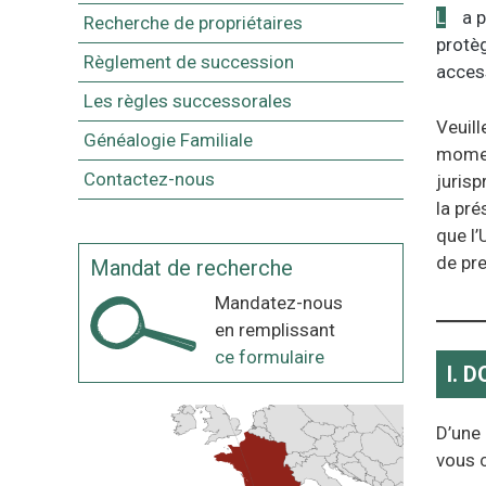
La présente politique de confidentialité définit et vous informe de la manière dont JOLIE FAMILLE utilise et
Recherche de propriétaires
protèg
Règlement de succession
access
Les règles successorales
Veuill
Généalogie Familiale
momen
Contactez-nous
jurisp
la pré
que l’
de pr
Mandat de recherche
Mandatez-nous
en remplissant
ce formulaire
I. 
D’une 
vous 