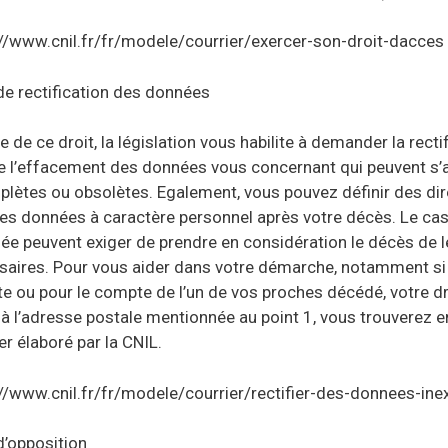
://www.cnil.fr/fr/modele/courrier/exercer-son-droit-dacces
de rectification des données
re de ce droit, la législation vous habilite à demander la rectif
e l’effacement des données vous concernant qui peuvent s’av
lètes ou obsolètes. Egalement, vous pouvez définir des direc
es données à caractère personnel après votre décès. Le cas 
ée peuvent exiger de prendre en considération le décès de l
saires. Pour vous aider dans votre démarche, notamment si 
 ou pour le compte de l’un de vos proches décédé, votre dro
 à l’adresse postale mentionnée au point 1, vous trouverez en
er élaboré par la CNIL.
://www.cnil.fr/fr/modele/courrier/rectifier-des-donnees-in
d’opposition